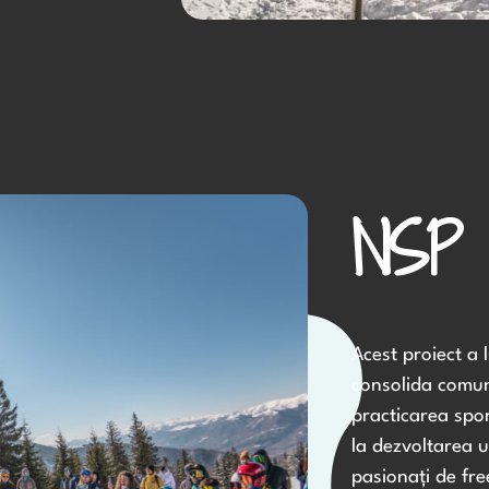
NSP 
Acest proiect a 
consolida comun
practicarea spo
la dezvoltarea u
pasionați de fre