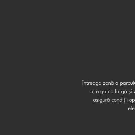
Întreaga zonă a parcului
cu o gamă largă și 
asigură condiții o
ele