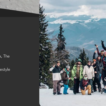
a, The
estyle