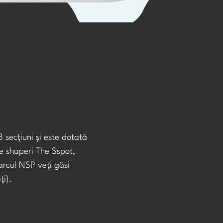
3 secțiuni și este dotată
e shaperi The Sspot,
arcul NSP veți găsi
ți).