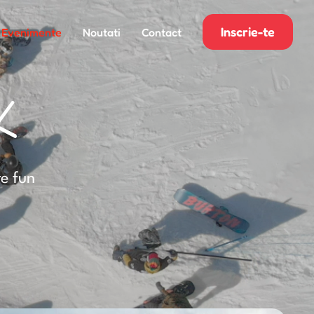
Inscrie-te
Evenimente
Noutati
Contact
k
re fun