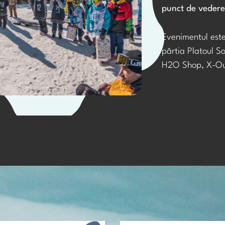
punct de vedere
Evenimentul est
pârtia Platoul So
H2O Shop, X-Out