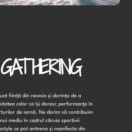
GATHERING
luat ființă din nevoia și dorința de a
itatea celor ce își doresc performanțe în
rturilor de iarnă. Ne dorim să contribuim
nui mediu în cadrul căruia sportivii
estyle se pot antrena și manifesta din