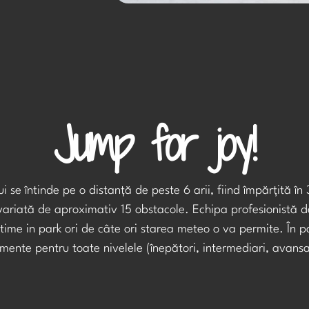
Jump for joy!
 se întinde pe o distanță de peste 6 arii, fiind împărțită în 
variată de aproximativ 15 obstacole. Echipa profesionistă d
ptime in park ori de câte ori starea meteo o va permite. În p
mente pentru toate nivelele (înepători, intermediari, avansa