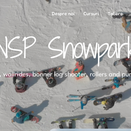
Despre noi
Cursuri
Tabere
NSP Snowpar
, wallrides, bonner log shooter, rollers and pu