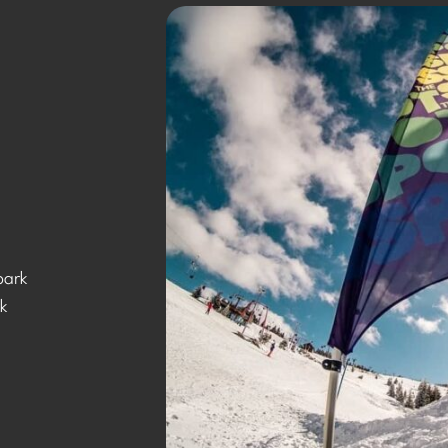
park
k