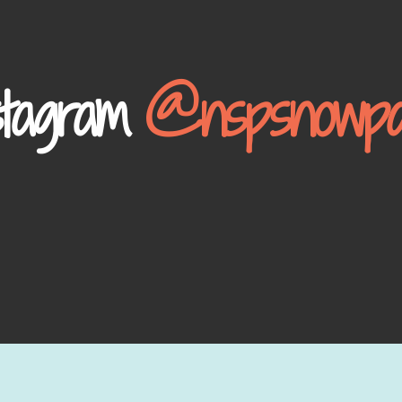
stagram
@nspsnowpa