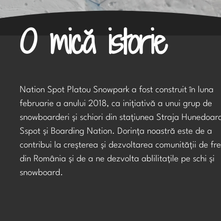
O mică istorie
Nation Spot Platou Snowpark a fost construit în luna
februarie a anului 2018, ca inițiativă a unui grup de
snowboarderi și schiori din stațiunea Straja Hunedoar
Sspot și Boarding Nation. Dorința noastră este de a
contribui la creșterea și dezvoltarea comunității de fre
din România și de a ne dezvolta ablilitațile pe schi și
snowboard.