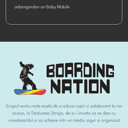
adamgordon
on
Baby Mobile
Scopul nostru este acela de a aduce copii si adolescent la noi
acasa, in Statiunea Straja, de a-i invata sa se dea cu
snowboardul si sa schieze intr-un mediu sigur si organizat